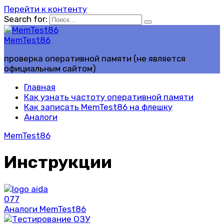
Перейти к контенту
Search for:
MemTest86
проверка оперативной памяти (не является
официальным сайтом)
Главная
Как узнать частоту оперативной памяти
Как записать MemTest86 на флешку
Аналоги
MemTest86
Инструкции
0
77
Аналоги MemTest86